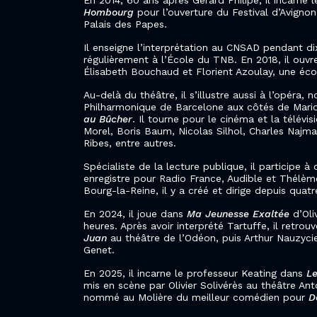
En 2014, 60 ans après Gérard Philipe, il incarne l
Hombourg
pour l’ouverture du Festival d’Avigno
Palais des Papes.
Il enseigne l’interprétation au CNSAD pendant dix
régulièrement à l’École du TNB. En 2018, il ouvr
Élisabeth Bouchaud et Florient Azoulay, une éco
Au-delà du théâtre, il s’illustre aussi à l’opéra
Philharmonique de Barcelone aux côtés de Mari
au Bûcher
. Il tourne pour le cinéma et la télévis
Morel, Boris Baum, Nicolas Silhol, Charles Najm
Ribes, entre autres.
Spécialiste de la lecture publique, il participe à
enregistre pour Radio France, Audible et Thélème
Bourg-la-Reine, il y a créé et dirige depuis quatr
En 2024, il joue dans
Ma Jeunesse Exaltée
d’Oli
heures. Après avoir interprété Tartuffe, il retr
Juan
au théâtre de l’Odéon, puis Arthur Nauzyci
Genet.
En 2025, il incarne le professeur Keating dans
Le
mis en scène par Olivier Solivérès au théâtre An
nommé au Molière du meilleur comédien pour
D