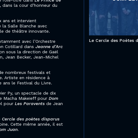
e rôle-titre dans
Le Prince de
n, dans la cour d’honneur du
 ans et intervient
e la Salle Blanche avec
le de théâtre innovante.
Le Cercle des Poètes 
, notamment avec l’Orchestre
on Cotillard dans
Jeanne d’Arc
ion sous la direction de Gaël
an, Jean Becker, Jean-Michel
 de nombreux festivals et
. Artiste en résidence à
e ans le Festival du Livre.
vier Py, un spectacle de dix
ouve Macha Makeïeff pour
Dom
el pour
Les Paravents
de Jean
 Cercle des poètes disparus
toine. Cette même année, il est
om Juan
.