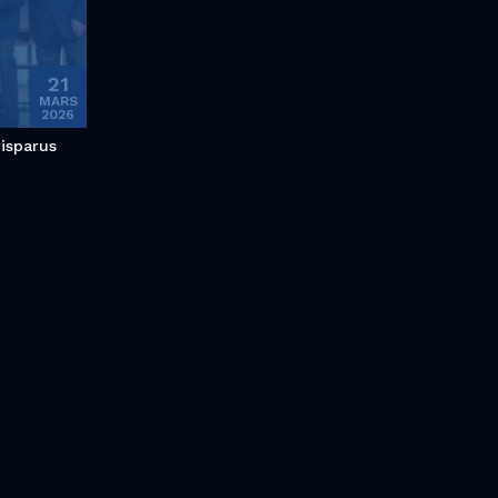
21
MARS
2026
disparus