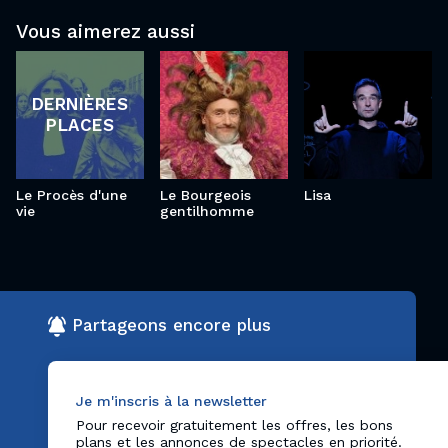
Le
Lisa
Vous aimerez aussi
Procès
Le Bourgeois
d'une vie
gentilhomme
DERNIÈRES
PLACES
Le Procès d'une
Le Bourgeois
Lisa
vie
gentilhomme
Partageons encore plus
Je m'inscris à la newsletter
Pour recevoir gratuitement les offres, les bons
plans et les annonces de spectacles en priorité.