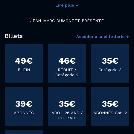
Lire plus
Carpe Diem
Une aide audio est disponible pour ce spectacle, pensez à réserver votre dispositif dès la réservation de votre place sur le site ou en contactant la billetterie du Colisée au 03 20 24 07 07 ou par mail
METTEUR EN SCÈNE DANS UN SPECTACLE DE THÉÂTRE PRIVÉ, RÉVÉLATION MASCULINE
Carpe Diem ! Carpe Diem !
JEAN-MARC DUMONTET PRÉSENTE
Billets
Accéder à la billetterie
49€
46€
35€
PLEIN
RÉDUIT /
Catégorie 3
Catégorie 2
39€
35€
35€
ABONNÉS
ABO. -26 ANS /
ABONNÉS Cat. 2
ROUBAIX