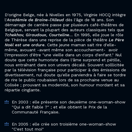
D'origine Belge, née à Nivelles en 1975, Virginie HOCQ intègre
l'
Académie de Braine-l'Alleud
dès l'âge de 18 ans. Son
démarrage de carrière passe par plusieurs café-théâtres de
Belgique, servant la plupart des auteurs classiques tels que
Tchekhov, Giraudoux, Courteline
... En 1995, elle joue le rôle
de Thérèse dans une reprise de la pièce de théâtre
Le Père
Noël est une ordure
. Cette jeune maman sait rire d'elle-
même, avouant -avant même son accouchement- avoir
l'impression d'être "une vieille dans un corps d'enfant." Nul
doute que cette humoriste dans l'âme surprend et pétille,
nous entraînant dans son univers décalé. Souvent solllicitée
par la télévision française pour participer à des émissions de
divertissement, nul doute qu'elle parviendra à faire se tordre
de rire le public roubaisien lors de sa prochaine venue au
Colisée ; prouvant sa modernité, son humour mordant et sa
répartie cinglante.
En 2003 : elle présente son deuxième one-woman-show
"Qui a dit faible ?" ; et elle obtient le Prix de la
Communauté Française.
En 2005 : elle crée son troisième one-woman-show
"C'est tout moi"