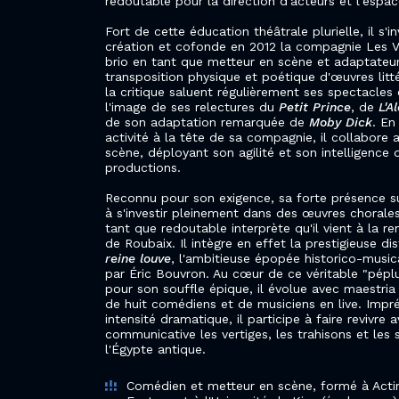
redoutable pour la direction d'acteurs et l'espac
Fort de cette éducation théâtrale plurielle, il s'
création et cofonde en 2012 la compagnie Les Va
brio en tant que metteur en scène et adaptateur,
transposition physique et poétique d'œuvres litté
la critique saluent régulièrement ses spectacles 
l'image de ses relectures du
Petit Prince
, de
L'A
de son adaptation remarquée de
Moby Dick
. En
activité à la tête de sa compagnie, il collabore
scène, déployant son agilité et son intelligence
productions.
Reconnu pour son exigence, sa forte présence su
à s'investir pleinement dans des œuvres chorale
tant que redoutable interprète qu'il vient à la r
de Roubaix. Il intègre en effet la prestigieuse di
reine louve
, l'ambitieuse épopée historico-music
par Éric Bouvron. Au cœur de ce véritable "pépl
pour son souffle épique, il évolue avec maestria
de huit comédiens et de musiciens en live. Impr
intensité dramatique, il participe à faire revivre 
communicative les vertiges, les trahisons et les 
l'Égypte antique.
Comédien et metteur en scène, formé à Acting