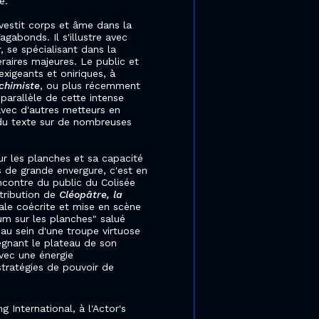
e.
investit corps et âme dans la
gabonds. Il s'illustre avec
 se spécialisant dans la
raires majeures. Le public et
exigeants et oniriques, à
lchimiste
, ou plus récemment
 parallèle de cette intense
 avec d'autres metteurs en
 du texte sur de nombreuses
r les planches et sa capacité
s de grande envergure, c'est en
encontre du public du Colisée
stribution de
Cléopâtre, la
ale coécrite et mise en scène
um sur les planches" salué
 au sein d'une troupe virtuose
égnant le plateau de son
avec une énergie
stratégies de pouvoir de
 International, à l'Actor's