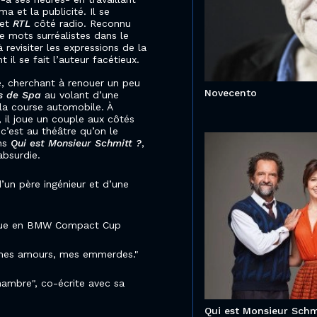
a et la publicité. Il se
et
RTL
côté radio. Reconnu
e mots surréalistes dans le
à revisiter les expressions de la
 il se fait l’auteur facétieux.
e, cherchant à renouer un peu
Novecento
s de Spa
au volant d’une
la course automobile. À
, il joue un couple aux côtés
 c’est au théâtre qu’on le
ans
Qui est Monsieur Schmitt ?
,
absurdie.
d’un père ingénieur et d’une
gique en BMW Compact Cup
, mes amours, mes emmerdes."
chambre", co-écrite avec sa
Qui est Monsieur Schm