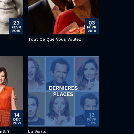
23
03
FÉVR
FÉVR
2016
2018
Tout Ce Que Vous Voulez
DERNIÈRES
PLACES
14
12
DÉC
FÉVR
2021
2026
itt ?
La Vérité