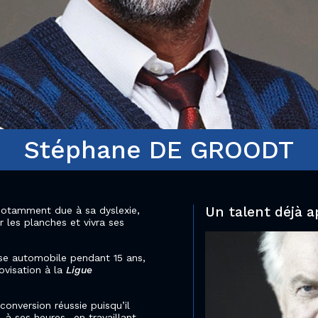
Stéphane DE GROODT
Un talent déjà a
, notamment due à sa dyslexie,
 les planches et vivra ses
urse automobile pendant 15 ans,
ovisation à la
Ligue
conversion réussie puisqu’il
à ses heures- en travaillant