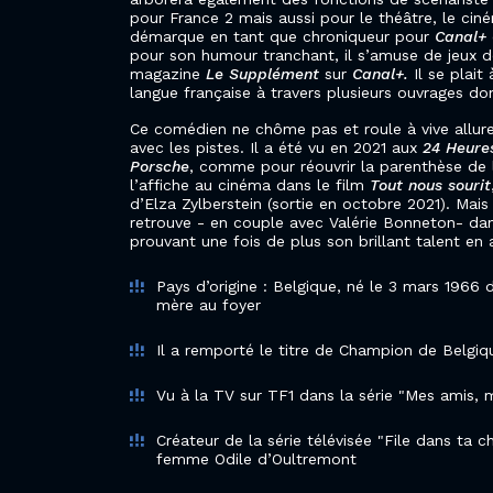
pour France 2 mais aussi pour le théâtre, le ciném
démarque en tant que chroniqueur pour
Canal+
pour son humour tranchant, il s’amuse de jeux d
magazine
Le Supplément
sur
Canal+.
Il se plait 
langue française à travers plusieurs ouvrages dont
Ce comédien ne chôme pas et roule à vive allur
avec les pistes. Il a été vu en 2021 aux
24 Heure
Porsche
, comme pour réouvrir la parenthèse de 
l’affiche au cinéma dans le film
Tout nous sourit
d’Elza Zylberstein (sortie en octobre 2021). Mais
retrouve - en couple avec Valérie Bonneton- d
prouvant une fois de plus son brillant talent en 
Pays d’origine : Belgique, né le 3 mars 1966 
mère au foyer
Il a remporté le titre de Champion de Bel
Vu à la TV sur TF1 dans la série "Mes amis
Créateur de la série télévisée "File dans ta 
femme Odile d’Oultremont