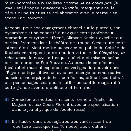
multi-nommées aux Molières comme
Je ne cours pas, je
vole !
et l'épopée
Lawrence d'Arabie
, marquant ainsi le
début d'une fructueuse collaboration avec le metteur en
scène Éric Bouvron.
Reconnu pour son engagement charnel sur le plateau, son
dynamisme et sa capacité à naviguer entre profondeur
dramatique et rythme effréné, Slimane Kacioui excelle tout
particulièrement dans le théâtre de troupe. C'est toute cette
intensité qu'il vient mettre au service du public du Colisée de
Roubaix en intégrant la distribution virtuose de
Cléopâtre, la
reine louve
, la nouvelle fresque coécrite et mise en scène
par son complice Éric Bouvron. Au cœur de ce péplum
théâtral et musical explorant les vertiges du pouvoir dans
l'Égypte antique, il évolue avec une énergie communicative
au sein d'une équipe de huit comédiens, prêtant ses traits à
des personnages clés pour insuffler un souffle magistral à
cette grande aventure politique et humaine.
Comédien et metteur en scène, formé à l'Atelier du
Magasin et aux Cours Florent (avec une spécialisation
dans le jeu physique de l'école russe)
Il s'illustre dans des registres très variés, allant du
répertoire classique (La Tempête) aux créations