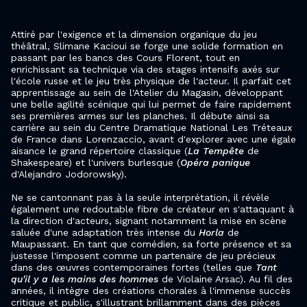
Attiré par l'exigence et la dimension organique du jeu
théâtral, Slimane Kacioui se forge une solide formation en
passant par les bancs des Cours Florent, tout en
enrichissant sa technique via des stages intensifs axés sur
l'école russe et le jeu très physique de l'acteur. Il parfait cet
apprentissage au sein de l'Atelier du Magasin, développant
une belle agilité scénique qui lui permet de faire rapidement
ses premières armes sur les planches. Il débute ainsi sa
carrière au sein du Centre Dramatique National Les Tréteaux
de France dans Lorenzaccio, avant d'explorer avec une égale
aisance le grand répertoire classique (
La Tempête
de
Shakespeare) et l'univers burlesque (
Opéra panique
d'Alejandro Jodorowsky).
Ne se cantonnant pas à la seule interprétation, il révèle
également une redoutable fibre de créateur en s'attaquant à
la direction d'acteurs, signant notamment la mise en scène
saluée d'une adaptation très intense du
Horla
de
Maupassant. En tant que comédien, sa forte présence et sa
justesse l'imposent comme un partenaire de jeu précieux
dans des œuvres contemporaines fortes (telles que
Tant
qu'il y a les mains des hommes
de Violaine Arsac). Au fil des
années, il intègre des créations chorales à l'immense succès
critique et public, s'illustrant brillamment dans des pièces