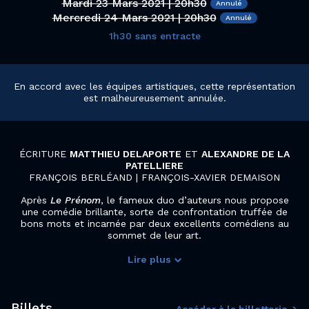
Mardi 23 Mars 2021 | 20h30
Mercredi 24 Mars 2021 | 20h30
1h30 sans entracte
En accord avec les équipes artistiques, cette représentation
est malheureusement annulée.
ÉCRITURE
MATTHIEU DELAPORTE
ET
ALEXANDRE DE LA
PATELLIERE
FRANÇOIS BERLÉAND | FRANÇOIS-XAVIER DEMAISON
Après
Le Prénom
, le fameux duo d’auteurs nous propose
une comédie brillante, sorte de confrontation truffée de
bons mots et incarnée par deux excellents comédiens au
sommet de leur art.
Lire plus
Billets
Accéder à la billetterie