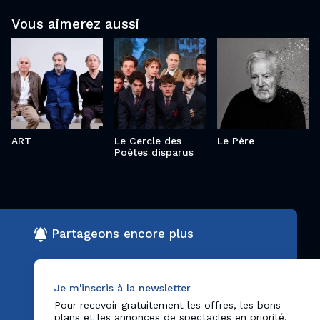
Cercle
Vous aimerez aussi
ART
des
Le Père
Poètes
disparus
ART
Le Cercle des
Le Père
Poètes disparus
Partageons encore plus
Je m'inscris à la newsletter
Pour recevoir gratuitement les offres, les bons
plans et les annonces de spectacles en priorité.