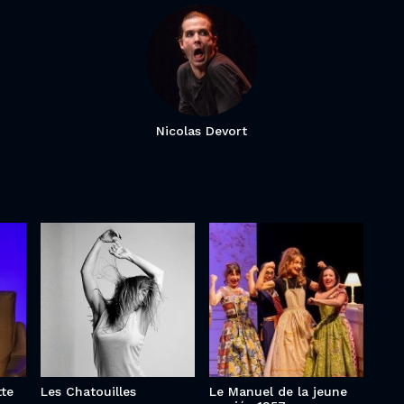
Nicolas Devort
Le Manuel de
Les
la jeune
Chatouilles
mariée 1957
tte
Les Chatouilles
Le Manuel de la jeune