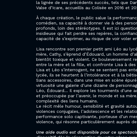
la lignée de ses précédents succès, tels que Da
Valse d’Icare, accueillis au Colisée en 2016 et 20
À chaque création, le public salue la performanc
comédien, sa capacité à donner vie à des perso
profonds, loin des stéréotypes. Il est ici quest
insidieuse qui fait perdre ses repères, la confia
capacité de s’exprimer, au risque de voir voler en
Lisa rencontre son premier petit ami Léo au l
mère, Cathy, s’éprend d’Édouard, un homme d’ab
bientôt toxique et violent. Ce bouleversement red
entre la mère et la fille, et confronte Lisa à de
Lisa et Léo s’interrogent, ne se sentent pas e
lycée, ils se heurtent à l’intolérance et à la bêtis
Sans accessoires, dans une mise en scène épuré
virtuosité une galerie d’une dizaine de personna
Léo, Édouard… Il explore les tourments d’une ad
et préoccupée par l’avenir, le monde et sa mère, 
complexité des liens humains.
Le récit mêle humour, sensibilité et gravité auto
violences conjugales, l’adolescence et les relati
performance solo captivante, porteuse d’un mes
violence, qui résonne particulièrement auprès d
Une aide audio est disponible pour ce spectacle