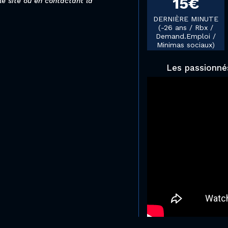
15€
 le site ou en contactant la
DERNIÈRE MINUTE
(-26 ans / Rbx /
Demand.Emploi /
Minimas sociaux)
Les passionnés