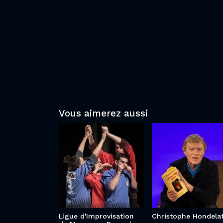
Vous aimerez aussi
Ligue
d'Improvisation
Christophe
de Marcq-en-
Hondelatte
Barœul
Ligue d'Improvisation
Christophe Hondela