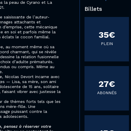
ns la peau de Cyrano et La
21.
Billets
e saisissante de l’auteur-
nnages attachants et
ion d’emprise, cette mécanique
nce en soi et parfois même la
35€
 éclats le cocon familial.
PLEIN
ycée, au moment même où sa
ord charmant, qui se révèle
essine la relation fusionnelle
s choix d’adulte prématurés.
ntendus ou compris. Même au
e.
e, Nicolas Devort incarne avec
27€
ges — Lisa, sa mère, son ami
olescente de 15 ans, solitaire
faisant vibrer avec justesse la
ABONNÉS
ur de thèmes forts tels que les
ons mère-fille. Une
sage puissant contre la
es adolescents.
, pensez à réserver votre