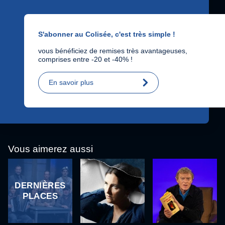
S'abonner au Colisée, c'est très simple !
vous bénéficiez de remises très avantageuses,
comprises entre -20 et -40% !
En savoir plus
Du
Charbon
Simone
Christophe
Vous aimerez aussi
dans les
Veil
Hondelatte
veines
DERNIÈRES
PLACES