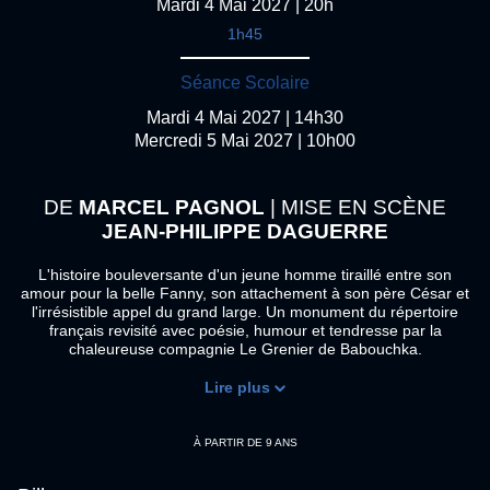
Mardi 4 Mai 2027 | 20h
1h45
Séance Scolaire
Mardi 4 Mai 2027 | 14h30
Mercredi 5 Mai 2027 | 10h00
DE
MARCEL PAGNOL
| MISE EN SCÈNE
JEAN-PHILIPPE DAGUERRE
L'histoire bouleversante d'un jeune homme tiraillé entre son
amour pour la belle Fanny, son attachement à son père César et
l'irrésistible appel du grand large. Un monument du répertoire
français revisité avec poésie, humour et tendresse par la
chaleureuse compagnie Le Grenier de Babouchka.
Lire plus
Une aide audio est disponible pour ce spectacle, pensez à réserver votre dispositif dès la réservation de votre place sur le site ou en contactant la billetterie du Colisée au 03 20 24 07 07 ou par mail
À PARTIR DE 9 ANS