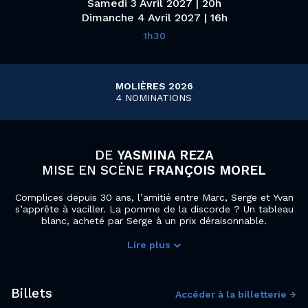
Samedi 3 Avril 2027 | 20h
Dimanche 4 Avril 2027 | 16h
1h30
MOLIÈRES 2026
4 NOMINATIONS
DE
YASMINA REZA
MISE EN SCÈNE
FRANÇOIS MOREL
Complices depuis 30 ans, l’amitié entre Marc, Serge et Yvan
s’apprête à vaciller. La pomme de la discorde ? Un tableau
blanc, acheté par Serge à un prix déraisonnable.
Lire plus
Une aide audio est disponible pour ce spectacle, pensez à réserver votre dispositif dès la réservation de votre place sur le site ou en contactant la billetterie du Colisée au 03 20 24 07 07 ou par mail
Billets
Accéder à la billetterie