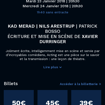
Mardi 23 Janvier 2018 | 20h30
Mercredi 24 Janvier 2018 | 20h30
1h40 sans entracte
KAD MERAD | NILS ARESTRUP
| PATRICK
BOSSO
ÉCRITURE ET MISE EN SCÈNE DE
XAVIER
DURRINGER
Joliment écrite, intelligemment mise en scène et servie par
d’incroyables comédiens, Acting est une pièce sur le savoir
et la transmission : une leçon de théatre.
Lire plus
Plus belle la vie
Billets
Accéder à la billetterie
50€
45€
39€