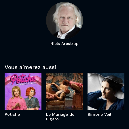
Niels Arestrup
Le
Simone
Vous aimerez aussi
Potiche
Mariage
Veil
de Figaro
Potiche
Le Mariage de
Simone Veil
Figaro