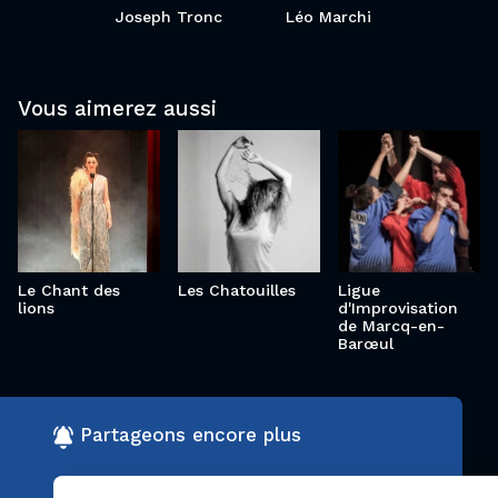
Joseph Tronc
Léo Marchi
Le Chant
Ligue
Vous aimerez aussi
des lions
Les
d'Improvisation
Chatouilles
de Marcq-en-
Barœul
Le Chant des
Les Chatouilles
Ligue
lions
d'Improvisation
de Marcq-en-
Barœul
Partageons encore plus