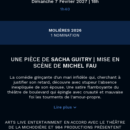
Dimanche 7 Février 2027 | 18h
1h40
MOLIÈRES 2026
1 NOMINATION
UNE PIÈCE DE
SACHA GUITRY
| MISE EN
SCÈNE DE
MICHEL FAU
La comédie grinçante d'un mari infidèle qui, cherchant à
justifier son retard, découvre avec stupeur l'absence
inexpliquée de son épouse. Une satire flamboyante du
théâtre de boulevard qui épingle avec cruauté et mauvaise
foi les tourments de l'amour-propre.
Lire plus
Une aide audio est disponible pour ce spectacle, pensez à réserver votre dispositif dès la réservation de votre place sur le site ou en contactant la billetterie du Colisée au 03 20 24 07 07 ou par mail
ARTS LIVE ENTERTAINMENT EN ACCORD AVEC LE THÉÂTRE
DE LA MICHODIÈRE ET 984 PRODUCTIONS PRÉSENTENT