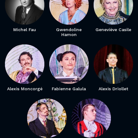
Michel Fau
Gwendoline
Geneviève Casile
Hamon
Alexis Moncorgé
Fabienne Galula
Alexis Driollet