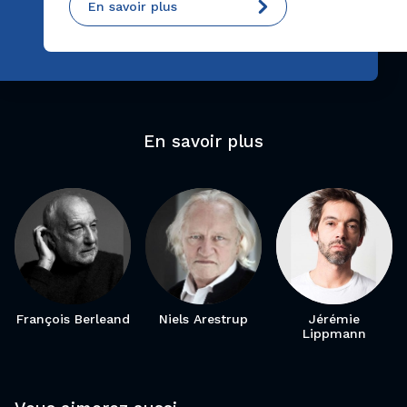
En savoir plus
En savoir plus
François Berleand
Niels Arestrup
Jérémie
Lippmann
Le
Manuel
Le Chant
Ligue
de la