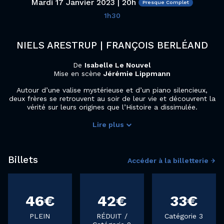
Mardi 17 Janvier 2023 | 20h
1h30
NIELS ARESTRUP | FRANÇOIS BERLÉAND
De
Isabelle Le Nouvel
Mise en scène
Jérémie Lippmann
Autour d’une valise mystérieuse et d’un piano silencieux,
deux frères se retrouvent au soir de leur vie et découvrent la
vérité sur leurs origines que l’Histoire a dissimulée.
Lire plus
Une aide audio est disponible pour ce spectacle, pensez à réserver votre dispositif dès la réservation de votre place sur le site ou en contactant la billetterie du Colisée au 03 20 24 07 07 ou par mail
Billets
Accéder à la billetterie
46€
42€
33€
PLEIN
RÉDUIT /
Catégorie 3