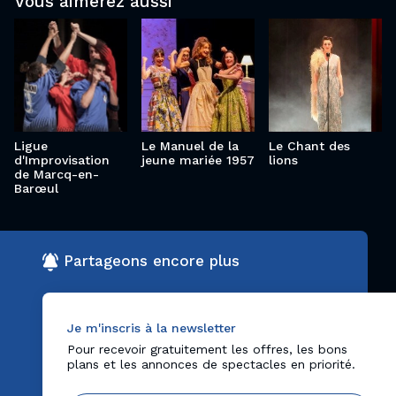
Vous aimerez aussi
des lions
d'Improvisation
jeune
de Marcq-en-
mariée
Barœul
1957
Ligue
Le Manuel de la
Le Chant des
d'Improvisation
jeune mariée 1957
lions
de Marcq-en-
Barœul
Partageons encore plus
Je m'inscris à la newsletter
Pour recevoir gratuitement les offres, les bons
plans et les annonces de spectacles en priorité.