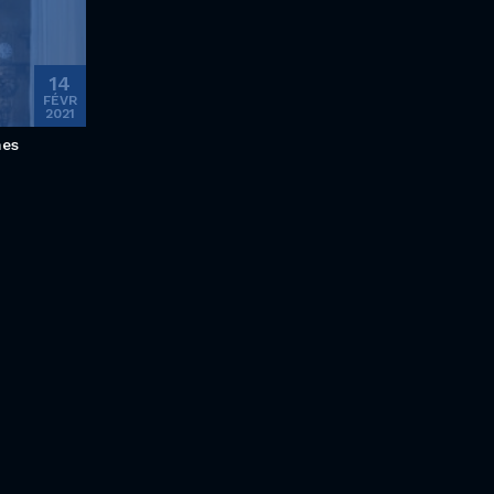
14
FÉVR
2021
mes