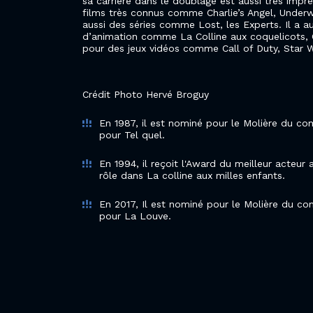
sa carrière dans le doublage est aussi très imp
films très connus comme Charlie’s Angel, Underw
aussi des séries comme Lost, les Experts. Il a a
d’animation comme La Colline aux coquelicots,
pour des jeux vidéos comme Call of Duty, Star Wa
Crédit Photo Hervé Broguy
En 1987, il est nominé pour le Molière du c
pour Tel quel.
En 1994, il reçoit l'Award du meilleur acteur
rôle dans La colline aux milles enfants.
En 2017, Il est nominé pour le Molière du c
pour La Louve.