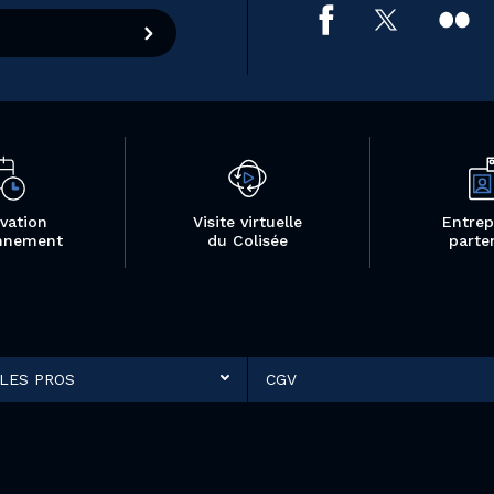
vation
Visite virtuelle
Entrep
nnement
du Colisée
parte
LES PROS
CGV