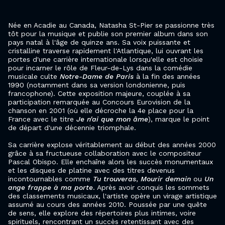
Née en Acadie au Canada, Natasha St-Pier se passionne très
tôt pour la musique et publie son premier album dans son
pays natal à l'âge de quinze ans. Sa voix puissante et
cristalline traverse rapidement l'Atlantique, lui ouvrant les
portes d'une carrière internationale lorsqu'elle est choisie
pour incarner le rôle de Fleur-de-Lys dans la comédie
musicale culte
Notre-Dame de Paris
à la fin des années
1990 (notamment dans sa version londonienne, puis
francophone). Cette exposition majeure, couplée à sa
participation remarquée au Concours Eurovision de la
chanson en 2001 (où elle décroche la 4e place pour la
France avec le titre
Je n'ai que mon âme
), marque le point
de départ d'une décennie triomphale.
Sa carrière explose véritablement au début des années 2000
grâce à sa fructueuse collaboration avec le compositeur
Pascal Obispo. Elle enchaîne alors les succès monumentaux
et les disques de platine avec des titres devenus
incontournables comme
Tu trouveras
,
Mourir demain
ou
Un
ange frappe à ma porte
. Après avoir conquis les sommets
des classements musicaux, l'artiste opère un virage artistique
assumé au cours des années 2010. Poussée par une quête
de sens, elle explore des répertoires plus intimes, voire
spirituels, rencontrant un succès retentissant avec des