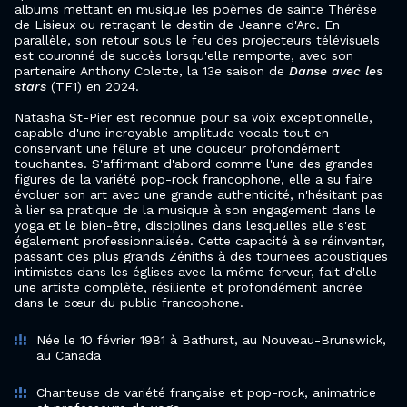
albums mettant en musique les poèmes de sainte Thérèse
de Lisieux ou retraçant le destin de Jeanne d'Arc. En
parallèle, son retour sous le feu des projecteurs télévisuels
est couronné de succès lorsqu'elle remporte, avec son
partenaire Anthony Colette, la 13e saison de
Danse avec les
stars
(TF1) en 2024.
Natasha St-Pier est reconnue pour sa voix exceptionnelle,
capable d'une incroyable amplitude vocale tout en
conservant une fêlure et une douceur profondément
touchantes. S'affirmant d'abord comme l'une des grandes
figures de la variété pop-rock francophone, elle a su faire
évoluer son art avec une grande authenticité, n'hésitant pas
à lier sa pratique de la musique à son engagement dans le
yoga et le bien-être, disciplines dans lesquelles elle s'est
également professionnalisée. Cette capacité à se réinventer,
passant des plus grands Zéniths à des tournées acoustiques
intimistes dans les églises avec la même ferveur, fait d'elle
une artiste complète, résiliente et profondément ancrée
dans le cœur du public francophone.
Née le 10 février 1981 à Bathurst, au Nouveau-Brunswick,
au Canada
Chanteuse de variété française et pop-rock, animatrice