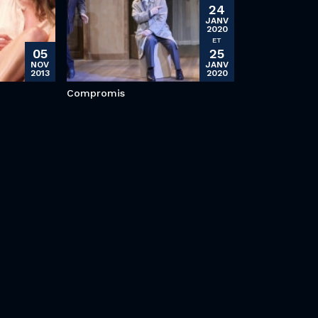
24
JANV
2020
ET
05
25
NOV
JANV
2013
2020
Compromis