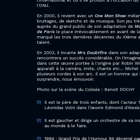
l'international et où il se produit à l'occasion d
l'ONU.
En 2000, il revient avec un
One Man Show
mélan
bruitages, de sketchs et de musique. Son jeu trè
auprès du grand public de son adaptation de
Ma
de Paris
le place irrévocablement en avant de la
marqué les trois dernières décennies du XXème s
talent.
En 2003, il incarne
Mrs Doubtfire
dans son adapt
rencontrera un succès considérable. On l'imagine
dans cette œuvre portée à l'origine par Robin Wil
apparaît à la caméra, imite, chante etc... Michel
plusieurs cordes à son arc. Il est un homme qui s
surprendre, nous émouvoir.
Photo sur la scène du Colisée : Benoit DOCHY
Il est le père de trois enfants, dont l'acteu
Léonidas Volni dans l’œuvre Edmond d'Alexis 
Il est gaucher et dirige un orchestre de sa mai
au monde à le faire.
1994 : Grand Prix de l'Humour 94 décerné p