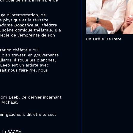
u cinquantième anniversaire de
ge d’interprétation, de
s physique et la réussite
dame Doubtfire
au
Théâtre
 scène comique théâtrale. Il a
iècle de l’empreinte de son
Un Drôle De Père
ation théâtrale qui
 bien travesti en gouvernante
liams. Il foule les planches,
 Leeb est un artiste avec
ait nous faire rire, nous
r Tom Leeb. Ce dernier incarnant
Michalik.
n gauche, il dit être le seul
ar la SACEM