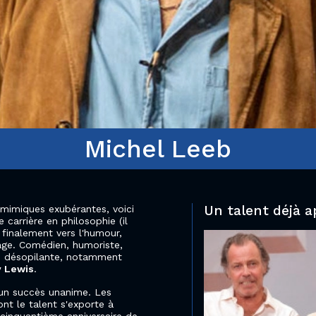
Michel Leeb
Un talent déjà a
 mimiques exubérantes, voici
carrière en philosophie (il
e finalement vers l'humour,
rage. Comédien, humoriste,
ité désopilante, notamment
y Lewis
.
un succès unanime. Les
t le talent s'exporte à