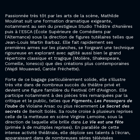
Passionnée très tôt par les arts de la scène, Mathilde
Moulinat suit une formation dramatique exigeante,
notamment au sein du prestigieux Studio Théâtre d'Asnières
puis à l'ESCA (École Supérieure de Comédiens par
l'Alternance) sous la direction de figures tutélaires telles que
Jean-Louis Martin Barbaz. Elle fait rapidement ses
premières armes sur les planches, se forgeant une technique
rigoureuse en explorant avec agilité aussi bien le grand
répertoire classique et tragique (Molière, Shakespeare,
Corneille, Ionesco) que des créations plus contemporaines
(Wajdi Mouawad, Carole Fréchette).
Forte de ce bagage particulièrement solide, elle s'illustre
très vite dans de nombreux succès du théâtre privé et
devient une figure familière du Festival Off d'Avignon. Elle
participe notamment à des pièces très remarquées par la
critique et le public, telles que
Pigments
,
Les Passagers de
l'aube
de Violaine Arsac ou plus récemment
Le Secret des
secrets
de Benoît Solès. Sa route croise à plusieurs reprises
celle de la metteuse en scène Virginie Lemoine, sous la
direction de laquelle elle brille dans
La Vie est une fête
(primée à de multiples reprises). En parallèle de cette
intense activité théâtrale, elle déploie ses talents à l'écran,
apparaissant dans de nombreuses séries télévisées