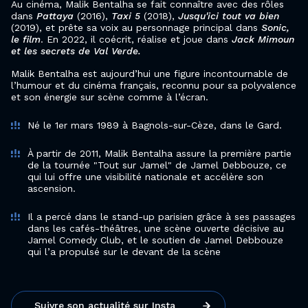
Au cinéma, Malik Bentalha se fait connaître avec des rôles
dans
Pattaya
(2016),
Taxi 5
(2018),
Jusqu'ici tout va bien
(2019), et prête sa voix au personnage principal dans
Sonic,
le film
. En 2022, il coécrit, réalise et joue dans
Jack Mimoun
et les secrets de Val Verde.
Malik Bentalha est aujourd’hui une figure incontournable de
l’humour et du cinéma français, reconnu pour sa polyvalence
et son énergie sur scène comme à l’écran.
Né le 1er mars 1989 à Bagnols-sur-Cèze, dans le Gard.
À partir de 2011, Malik Bentalha assure la première partie
de la tournée "Tout sur Jamel" de Jamel Debbouze, ce
qui lui offre une visibilité nationale et accélère son
ascension.
Il a percé dans le stand-up parisien grâce à ses passages
dans les cafés-théâtres, une scène ouverte décisive au
Jamel Comedy Club, et le soutien de Jamel Debbouze
qui l’a propulsé sur le devant de la scène
Suivre son actualité sur Insta