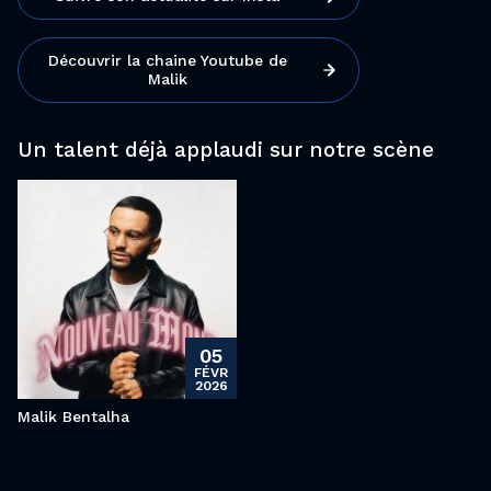
Découvrir la chaine Youtube de
Malik
Un talent déjà applaudi sur notre scène
05
FÉVR
2026
Malik Bentalha