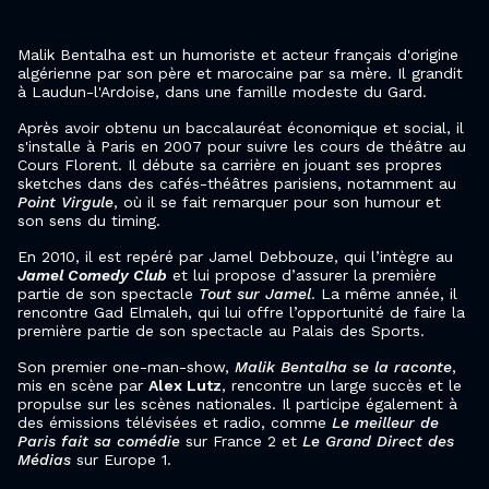
Malik Bentalha est un humoriste et acteur français d'origine
algérienne par son père et marocaine par sa mère. Il grandit
à Laudun-l'Ardoise, dans une famille modeste du Gard.
Après avoir obtenu un baccalauréat économique et social, il
s'installe à Paris en 2007 pour suivre les cours de théâtre au
Cours Florent. Il débute sa carrière en jouant ses propres
sketches dans des cafés-théâtres parisiens, notamment au
Point Virgule
, où il se fait remarquer pour son humour et
son sens du timing.
En 2010, il est repéré par Jamel Debbouze, qui l’intègre au
Jamel Comedy Club
et lui propose d’assurer la première
partie de son spectacle
Tout sur Jamel
. La même année, il
rencontre Gad Elmaleh, qui lui offre l’opportunité de faire la
première partie de son spectacle au Palais des Sports.
Son premier one-man-show,
Malik Bentalha se la raconte
,
mis en scène par
Alex Lutz
, rencontre un large succès et le
propulse sur les scènes nationales. Il participe également à
des émissions télévisées et radio, comme
Le meilleur de
Paris fait sa comédie
sur France 2 et
Le Grand Direct des
Médias
sur Europe 1.