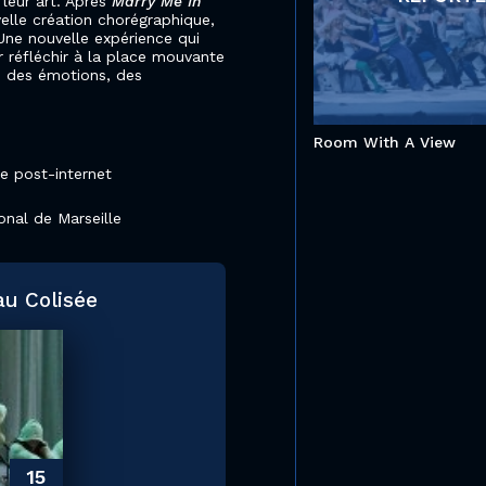
 leur art. Après
Marry Me In
velle création chorégraphique,
 Une nouvelle expérience qui
r réfléchir à la place mouvante
 des émotions, des
Room With A View
e post-internet
ional de Marseille
au Colisée
15