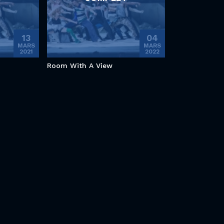
13
04
MARS
MARS
2021
2022
Room With A View