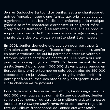
Jenifer Dadouche Bartoli, dite Jenifer, est une chanteuse et
actrice française. Issue d'une famille aux origines corses et
algériennes, elle est bercée dès son enfance par la musique
grâce à sa mère chanteuse d’orchestre et sa grand-mère
interprète de flamenco. À seulement 10 ans, elle se produit
en première partie de C. Jérôme dans un village corse, puis
chante dans des piano-bars en prétendant être majeure.
En 2001, Jenifer décroche une audition pour participer à
l’émission
Star Academy
diffusée à l’époque sur TF1. Jenifer
en sort victorieuse, ce qui lui permet de créer un véritable
tremplin pour sa carrière de chanteuse. Elle sort alors son
premier album éponyme en 2002. Ce dernier se voit décerner
un
Platinum Award
pour 1 000 000 d'exemplaires vendus en
Europe. Sa première tournée en solo séduit plus de 350 000
spectateurs. En juin 2003, Johnny Hallyday invite Jenifer à
participer à sa tournée des stades en y partageant un duo,
sur la chanson
Je te promets
.
Lors de la sortie de son second album,
Le Passage
vendu à
600 000 exemplaires, et nommé Disque de platine, Jenifer
se voit récompenser du titre de la meilleure artiste française
lors des
MTV Europe Music Awards
et son œuvre reçoit le
titre de l’Album francophone de l'année aux
NRJ Music