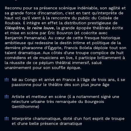
Reconnu pour sa présence scénique indéniable, son agilité et
sa grande force d'incarnation, c'est en tant qu'interprète de
haut vol qu'il vient à la rencontre du public du Colisée de
Roubaix. Il intègre en effet la distribution prestigieuse de
Cléopâtre, la reine louve
, la grande épopée théâtrale écrite
et mise en scène par Éric Bouvron (et coécrite avec
Benjamin Penamaria). Au cœur de cette fresque historique
ambitieuse qui redessine le destin intime et politique de la
dernière pharaonne d'Égypte, Francis Bolela déploie tout son
talent dramatique. Aux côtés d'une troupe complice de huit
comédiens et de musiciens en live, il participe brillamment à
la réussite de ce péplum théâtral immersif, salué
unanimement pour son souffle épique.
Né au Congo et arrivé en France à l'âge de trois ans, il se
passionne pour le théâtre dès son plus jeune âge
Artiste et metteur en scène (il a notamment signé une
relecture urbaine très remarquée du Bourgeois
Gentilhomme)
Interprète charismatique, doté d'un fort esprit de troupe
et d'une belle présence dramatique