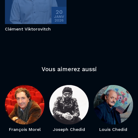
20
JANV
2026
Clément Viktorovitch
Vous aimerez aussi
François Morel
Joseph Chedid
Louis Chedid