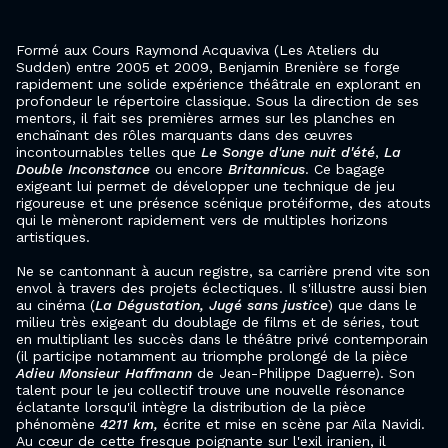
Formé aux Cours Raymond Acquaviva (Les Ateliers du
Sudden) entre 2005 et 2009, Benjamin Brenière se forge
rapidement une solide expérience théâtrale en explorant en
profondeur le répertoire classique. Sous la direction de ses
mentors, il fait ses premières armes sur les planches en
enchaînant des rôles marquants dans des œuvres
incontournables telles que
Le Songe d'une nuit d'été
,
La
Double Inconstance
ou encore
Britannicus
. Ce bagage
exigeant lui permet de développer une technique de jeu
rigoureuse et une présence scénique protéiforme, des atouts
qui le mèneront rapidement vers de multiples horizons
artistiques.
Ne se cantonnant à aucun registre, sa carrière prend vite son
envol à travers des projets éclectiques. Il s'illustre aussi bien
au cinéma (
La Dégustation, Jugé sans justice
) que dans le
milieu très exigeant du doublage de films et de séries, tout
en multipliant les succès dans le théâtre privé contemporain
(il participe notamment au triomphe prolongé de la pièce
Adieu Monsieur Haffmann
de Jean-Philippe Daguerre). Son
talent pour le jeu collectif trouve une nouvelle résonance
éclatante lorsqu'il intègre la distribution de la pièce
phénomène
4211 km,
écrite et mise en scène par Aïla Navidi.
Au cœur de cette fresque poignante sur l'exil iranien, il