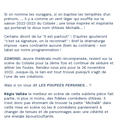
Si on nomme les ouragans, si on baptise les tempêtes d'un
prénom, ... il y a comme un vent léger qui souffle sur la
saison 2022-2023 du Colisée ; une brise inspirée et inspirante
qui porterait le doux nom d'Alexis Michalik... !
Certains diront de lui "il est partout" ! D'autres ajouteront
"c'est sa signature, on le reconnait" ! Bref le dramaturge
impose -sans contrainte aucune (bien au contraire) - son
label sur notre programmation !
EDMOND
, œuvre théâtrale multi récompensée, revient sur la
scène du Colisée pour la 3ème fois et continue de séduire et
attirer les foules. Rendez-vous pris pour le 26 novembre
2022. Jusque-là, le lien est tout trouvé puisqu'il s'agit de
l'une de ses créations.
Mais si on vous dit
LES POUPEES PERSANES.
.. ?
Régis Vallée
le metteur en scène de cette sublime pièce fait
partie, ni plus ni moins, des fidèles comédiens d'Alexis. Il
n'est donc pas étonnant de trouver la patte "Michalik" dans
cette mise en scène où les 6 comédiens parviennent à
changer de tenues et de personnages avec une célérité et
une énergie époustouflante.