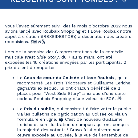
Vous l’aviez sûrement suivi, dès le mois d’octobre 2022 nous
avions lancé avec Roubaix Shopping et I Love Roubaix notre
appel à création #RBXSIDESTORY, à destination des créatifs
roubaisiens. 💃🏽🎶🕺
Lors de la semaine des 8 représentations de la comédie
musicale
West Side Story
, du 7 au 12 mars, ont été
exposées les 16 créations envoyées par les participants. 2
prix étaient à remporter :
Le
Coup de cœur du Colisée x I love Roubaix
, qui a
récompensé Les Trois Tricoteurs et Guillaume Leriche,
gagnants ex aequo. Ils ont chacun bénéficié de 2
places pour “West Side Story” ainsi que d’une carte
cadeau Roubaix Shopping d’une valeur de 50€. 🎁
Le
Prix du public
, qui consistait à faire voter le public
via les bulletins de participation au Colisée ou via un
formulaire en ligne. 🗳️ C’est de nouveau Guillaume
Leriche et son illustration steampunk qui ont conquis
la majorité des votants ! Bravo à lui qui verra son
œuvre exposée au Colisée, à la vue de l’ensemble de