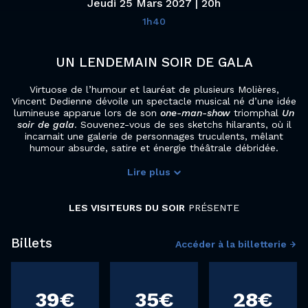
Jeudi 25 Mars 2027 | 20h
1h40
UN LENDEMAIN SOIR DE GALA
Virtuose de l’humour et lauréat de plusieurs Molières,
Vincent Dedienne dévoile un spectacle musical né d’une idée
lumineuse apparue lors de son
one-man-show
triomphal
Un
soir de gala
. Souvenez-vous de ses sketchs hilarants, où il
incarnait une galerie de personnages truculents, mêlant
humour absurde, satire et énergie théâtrale débridée.
Lire plus
Une aide audio est disponible pour ce spectacle, pensez à réserver votre dispositif dès la réservation de votre place sur le site ou en contactant la billetterie du Colisée au 03 20 24 07 07 ou par mail
LES VISITEURS DU SOIR
PRÉSENTE
Billets
Accéder à la billetterie
39€
35€
28€