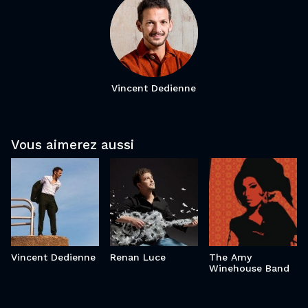
Vincent Dedienne
Renan
Vincent
The Amy
Vous aimerez aussi
Luce
Dedienne
Winehouse
Band
Vincent Dedienne
Renan Luce
The Amy
Winehouse Band