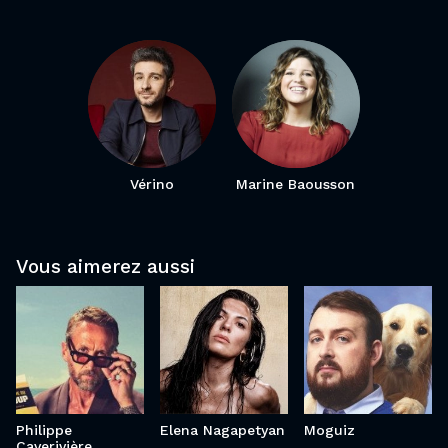
Vérino
Marine Baousson
Vous aimerez aussi
Moguiz
Philippe
Elena
Caverivière
Nagapetyan
Philippe
Elena Nagapetyan
Moguiz
Caverivière