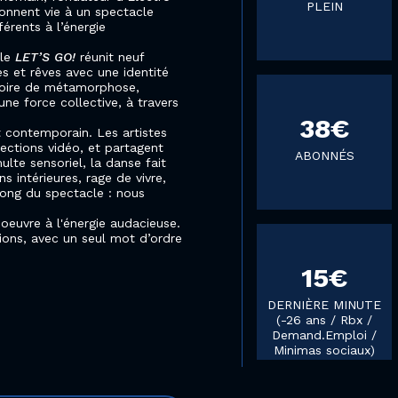
PLEIN
donnent vie à un spectacle
férents à l’énergie
cle
LET’S GO!
réunit neuf
es et rêves avec une identité
itoire de métamorphose,
ne force collective, à travers
38€
t contemporain. Les artistes
jections vidéo, et partagent
ABONNÉS
ulte sensoriel, la danse fait
 intérieures, rage de vivre,
 long du spectacle : nous
 oeuvre à l'énergie audacieuse.
ions, avec un seul mot d’ordre
15€
DERNIÈRE MINUTE
(-26 ans / Rbx /
Demand.Emploi /
Minimas sociaux)