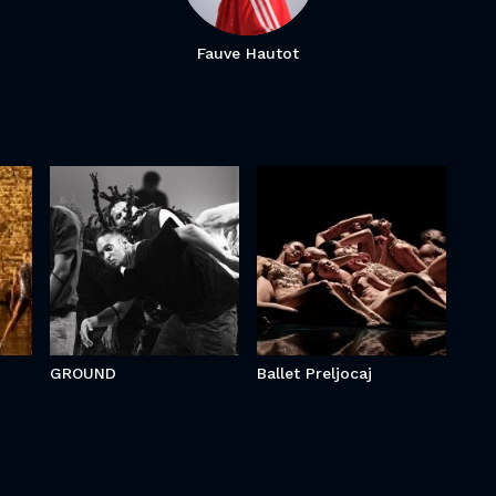
Fauve Hautot
Ballet
o
GROUND
Preljocaj
GROUND
Ballet Preljocaj