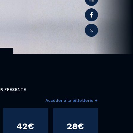
IR
PRÉSENTE
Accéder à la billetterie
42€
28€