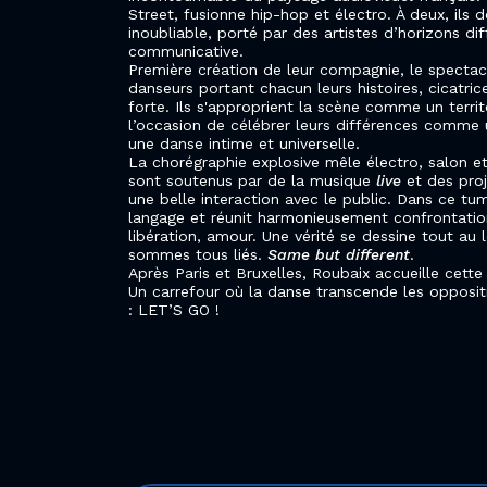
Street, fusionne hip-hop et électro. À deux, ils 
inoubliable, porté par des artistes d’horizons dif
communicative.
Première création de leur compagnie, le specta
danseurs portant chacun leurs histoires, cicatric
forte. Ils s'approprient la scène comme un terr
l’occasion de célébrer leurs différences comme u
une danse intime et universelle.
La chorégraphie explosive mêle électro, salon e
sont soutenus par de la musique
live
et des pro
une belle interaction avec le public. Dans ce tum
langage et réunit harmonieusement confrontations
libération, amour. Une vérité se dessine tout au
sommes tous liés.
Same but different
.
Après Paris et Bruxelles, Roubaix accueille cette
Un carrefour où la danse transcende les opposit
: LET’S GO !