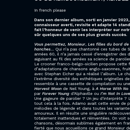
In french please
Dans son dernier album, sorti en janvier 2023
connaisseur averti, revisite et adapte 14 stan
fait l’honneur de venir les interpréter sur not
sûr quelques uns de ses plus grands succès
.
Vous permettez, Monsieur
,
Les filles du bord d
hanches
… Qui n’a pas chantonné ces tubes de 
années 60, il n’a jamais cessé d’enregistrer des 
aiguisant au fil des années sa science de parolie
Le crooner franco-belgo-sicilien propose cette f
d’adaptations de chansons anglo-saxonnes, frui
avec Stephan Eicher qui a réalisé l’album. Le ch
l’extrême diversité des esthétiques originelles de
ressemble à une cassette de compilation ou une 
Harvest Moon
de Neil Young, à
A Horse With No
par
Forever Young
d’Alphaville ou
I’m Not In Lov
Une gageure de parolier ? Un jeu d’interprète ?
tout cela à la fois. Adamo avait cette envie de 
mélodies de légende et dans toutes les variante
amoureux. Il en résulte une singulière redécouve
totalement inattendues et réinventées. On voit 
chansons, désormais sublimes également en fra
fierté que nous accueillons ce grand Monsieur d