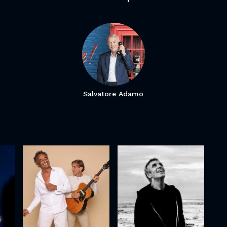
Salvatore Adamo
Yannick Noah
Julien Clerc