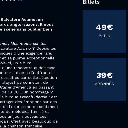
Billets
, Salvatore Adamo, en
dards anglo-saxons. Il nous
49€
re scène sans oublier bien
PLEIN
e mer
,
Mes mains sur tes
Salvatore Adamo ? Depuis les
disques d’une exigence rare,
r et sa plume exceptionnelle.
ois-ci, un album
t d’une rencontre audacieuse
39€
anteur suisse a dû affronter
 ces titres car cette sélection
playlist personnelle : de
ABONNÉS
 Name
d’America en passant
e
de 10 CC… Un hommage ?
 L’album
In French Please !
est
partager des émotions sur des
s de l’expression du sentiment
rte de mélodies familières
sous un jour nouveau ces
nçais. C’est avec beaucoup de
e la chanson française,