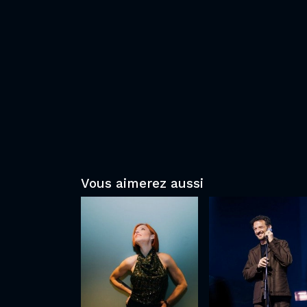
Vous aimerez aussi
Natasha St-
Vincent
Pier
Dedienne