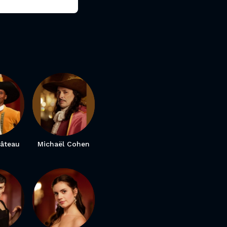
hâteau
Michaël Cohen