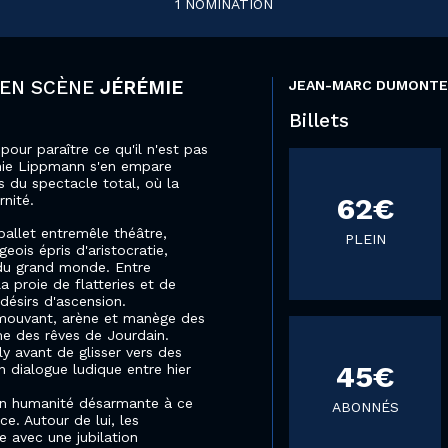
1 NOMINATION
E EN SCÈNE
JÉRÉMIE
JEAN-MARC DUMONT
Billets
our paraître ce qu'il n'est pas
émie Lippmann s'en empare
s du spectacle total, où la
62€
nité.
ballet entremêle théâtre,
PLEIN
ois épris d'aristocratie,
 du grand monde. Entre
a proie de flatteries et de
désirs d'ascension.
mouvant, arène et manège des
me des rêves de Jourdain.
 avant de glisser vers des
45€
n dialogue ludique entre hier
on humanité désarmante à ce
ABONNÉS
e. Autour de lui, les
e avec une jubilation