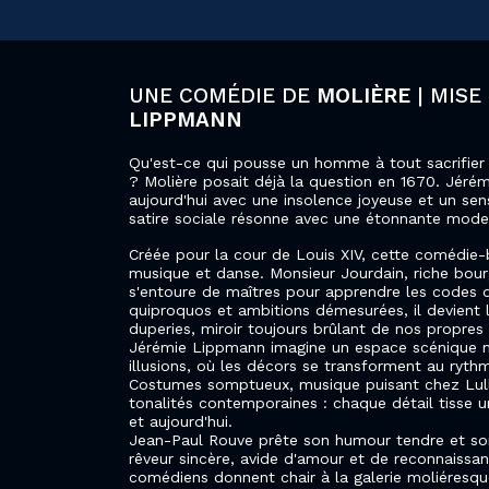
UNE COMÉDIE DE
MOLIÈRE
| MIS
LIPPMANN
Qu'est-ce qui pousse un homme à tout sacrifier p
? Molière posait déjà la question en 1670. Jér
aujourd'hui avec une insolence joyeuse et un sen
satire sociale résonne avec une étonnante moder
Créée pour la cour de Louis XIV, cette comédie-
musique et danse. Monsieur Jourdain, riche bourge
s'entoure de maîtres pour apprendre les codes
quiproquos et ambitions démesurées, il devient l
duperies, miroir toujours brûlant de nos propres 
Jérémie Lippmann imagine un espace scénique 
illusions, où les décors se transforment au ryth
Costumes somptueux, musique puisant chez Lully
tonalités contemporaines : chaque détail tisse u
et aujourd'hui.
Jean-Paul Rouve prête son humour tendre et s
rêveur sincère, avide d'amour et de reconnaissanc
comédiens donnent chair à la galerie moliéresqu