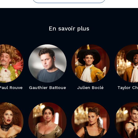
En savoir plus
Paul Rouve
Gauthier Battoue
Julien Boclé
Taylor C