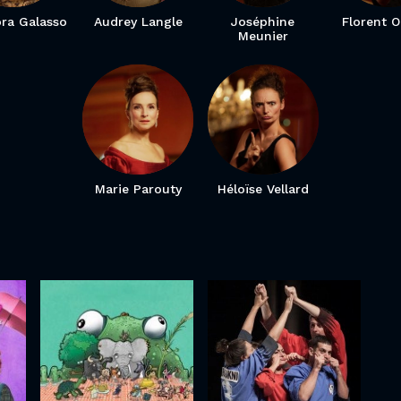
ra Galasso
Audrey Langle
Joséphine
Florent 
Meunier
Marie Parouty
Héloïse Vellard
Ligue
Les Fables de
d'Improvisation
la Fontaine
de Marcq-en-
Barœul