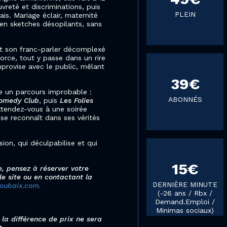
vreté et discriminations, puis
PLEIN
is. Mariage éclair, maternité
 en sketches désopilants, sans
et son franc-parler décomplexé
orce, tout y passe dans un rire
improvise avec le public, mêlant
39€
e un parcours improbable :
ABONNÉS
omedy Club
, puis
Les Folies
attendez-vous à une soirée
n se reconnaît dans ses vérités
n, qui déculpabilise et qui
15€
, pensez à réserver votre
 le site ou en contactant la
DERNIÈRE MINUTE
oubaix.com.
(-26 ans / Rbx /
Demand.Emploi /
Minimas sociaux)
 la différence de prix ne sera