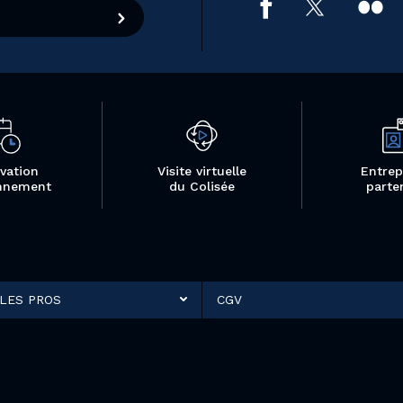
vation
Visite virtuelle
Entrep
nnement
du Colisée
parte
LES PROS
CGV