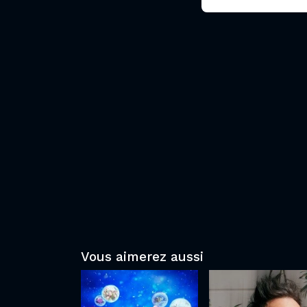
Vous aimerez aussi
David
Slava's
Castello-
Snowshow
Lopes