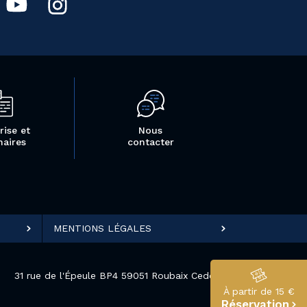
rise et
Nous
naires
contacter
MENTIONS LÉGALES
31 rue de l'Épeule BP4 59051 Roubaix Cedex 1
À partir de 15 €
Réservation