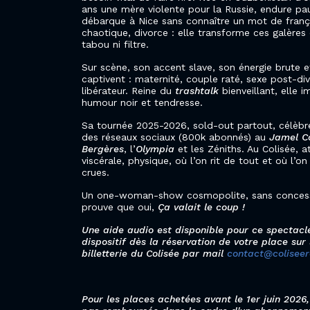
ans une mère violente pour la Russie, endure pau
débarque à Nice sans connaître un mot de frança
chaotique, divorce : elle transforme ces galères
tabou ni filtre.
Sur scène, son accent slave, son énergie brute 
captivent : maternité, couple raté, sexe post-div
libérateur. Reine du
trashtalk
bienveillant, elle 
humour noir et tendresse.
Sa tournée 2025-2026, sold-out partout, célèbr
des réseaux sociaux (800k abonnés) au
Jamel C
Bergères
, l’
Olympia
et les Zéniths. Au Colisée, 
viscérale, physique, où l’on rit de tout et où l’o
crues.
Un one-woman-show cosmopolite, sans concessio
prouve que oui,
Ça valait le coup
!
Une aide audio est disponible pour ce spectacle
dispositif dès la réservation de votre place sur
billetterie du Colisée par mail
contact@coliseer
Pour les places achetées avant le 1er juin 2026,