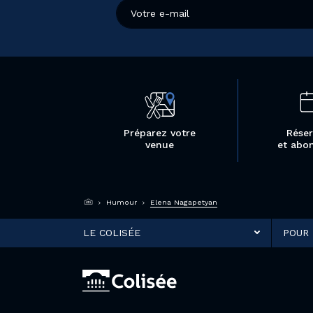
Préparez votre
Réser
venue
et abo
Humour
Elena Nagapetyan
LE COLISÉE
POUR 