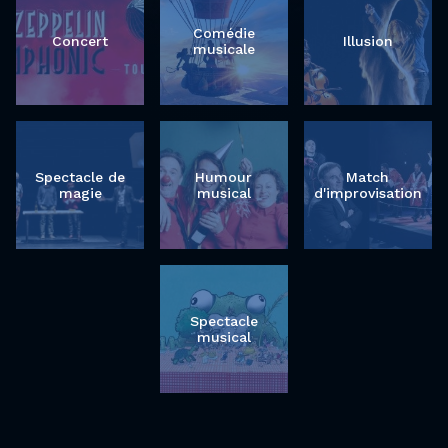
Comédie
Concert
Illusion
musicale
Spectacle de
Humour
Match
magie
musical
d'improvisation
Spectacle
musical