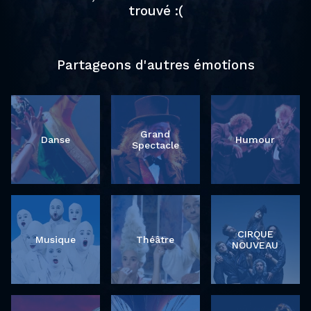
trouvé :(
Partageons d'autres émotions
Grand
Danse
Humour
Spectacle
CIRQUE
Musique
Théâtre
NOUVEAU