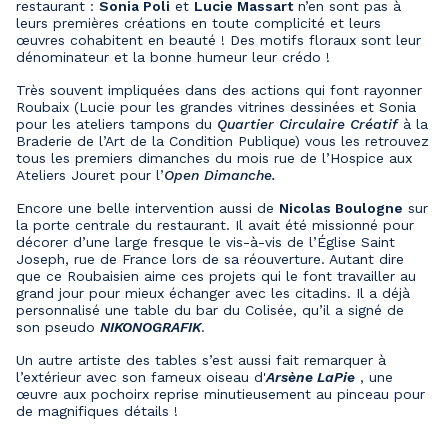
restaurant :
Sonia Poli
et
Lucie Massart
n’en sont pas à
leurs premières créations en toute complicité et leurs
œuvres cohabitent en beauté ! Des motifs floraux sont leur
dénominateur et la bonne humeur leur crédo !
Très souvent impliquées dans des actions qui font rayonner
Roubaix (Lucie pour les grandes vitrines dessinées et Sonia
pour les ateliers tampons du
Quartier Circulaire
Créatif
à la
Braderie de l’Art de la Condition Publique) vous les retrouvez
tous les premiers dimanches du mois rue de l’Hospice aux
Ateliers Jouret pour l’
Open Dimanche.
Encore une belle intervention aussi de
Nicolas Boulogne
sur
la porte centrale du restaurant. Il avait été missionné pour
décorer d’une large fresque le vis-à-vis de l’Église Saint
Joseph, rue de France lors de sa réouverture. Autant dire
que ce Roubaisien aime ces projets qui le font travailler au
grand jour pour mieux échanger avec les citadins. Il a déjà
personnalisé une table du bar du Colisée, qu’il a signé de
son pseudo
NIKONOGRAFIK
.
Un autre artiste des tables s’est aussi fait remarquer à
l’extérieur avec son fameux oiseau d'
Arsène LaPie
, une
œuvre aux pochoirx reprise minutieusement au pinceau pour
de magnifiques détails !